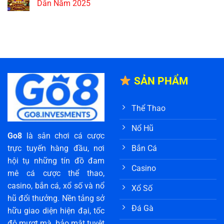
Dẫn Năm 2025
SẢN PHẨM
Thể Thao
Nổ Hũ
Go8
là sân chơi cá cược
trực tuyến hàng đầu, nơi
Bắn Cá
hội tụ những tín đồ đam
Casino
mê cá cược thể thao,
casino, bắn cá, xổ số và nổ
Xổ Số
hũ đổi thưởng. Nền tảng sở
Đá Gà
hữu giao diện hiện đại, tốc
độ mượt mà, bảo mật tuyệt