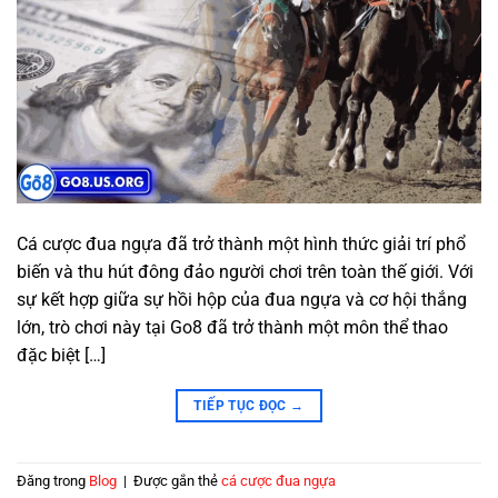
Cá cược đua ngựa đã trở thành một hình thức giải trí phổ
biến và thu hút đông đảo người chơi trên toàn thế giới. Với
sự kết hợp giữa sự hồi hộp của đua ngựa và cơ hội thắng
lớn, trò chơi này tại Go8 đã trở thành một môn thể thao
đặc biệt […]
TIẾP TỤC ĐỌC
→
Đăng trong
Blog
|
Được gắn thẻ
cá cược đua ngựa