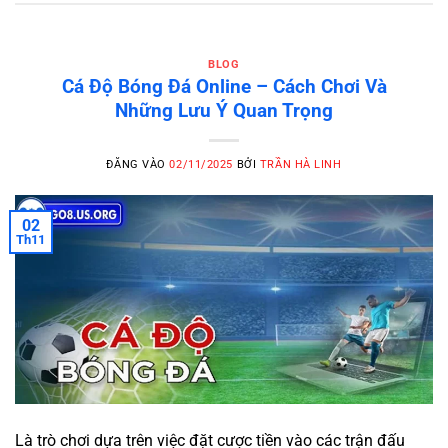
BLOG
Cá Độ Bóng Đá Online – Cách Chơi Và
Những Lưu Ý Quan Trọng
ĐĂNG VÀO
02/11/2025
BỞI
TRẦN HÀ LINH
02
Th11
Là trò chơi dựa trên việc đặt cược tiền vào các trận đấu