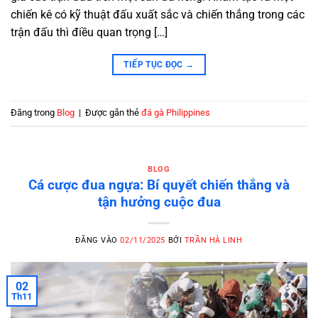
chiến kê có kỹ thuật đấu xuất sắc và chiến thắng trong các
trận đấu thì điều quan trọng […]
TIẾP TỤC ĐỌC
→
Đăng trong
Blog
|
Được gắn thẻ
đá gà Philippines
BLOG
Cá cược đua ngựa: Bí quyết chiến thắng và
tận hưởng cuộc đua
ĐĂNG VÀO
02/11/2025
BỞI
TRẦN HÀ LINH
02
Th11