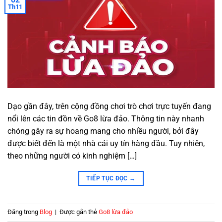
Th11
Dạo gần đây, trên cộng đồng chơi trò chơi trực tuyến đang
nổi lên các tin đồn về Go8 lừa đảo. Thông tin này nhanh
chóng gây ra sự hoang mang cho nhiều người, bởi đây
được biết đến là một nhà cái uy tín hàng đầu. Tuy nhiên,
theo những người có kinh nghiệm […]
TIẾP TỤC ĐỌC
→
Đăng trong
Blog
|
Được gắn thẻ
Go8 lừa đảo