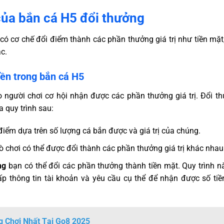
 của bắn cá H5 đổi thưởng
ó cơ chế đổi điểm thành các phần thưởng giá trị như tiền mặt
c.
iền trong bắn cá H5
 người chơi cơ hội nhận được các phần thưởng giá trị. Đổi t
a quy trình sau:
iểm dựa trên số lượng cá bắn được và giá trị của chúng.
 chơi có thể được đổi thành các phần thưởng giá trị khác nhau
ng
bạn có thể đổi các phần thưởng thành tiền mặt. Quy trình n
p thông tin tài khoản và yêu cầu cụ thể để nhận được số tiề
 Chơi Nhất Tại Go8 2025