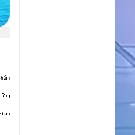
 phẩm
những
c bắn