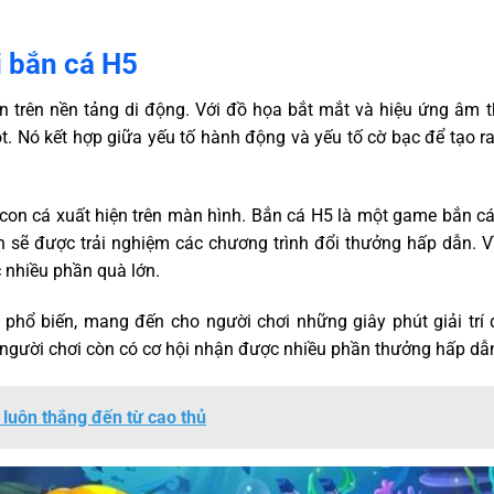
i bắn cá H5
ến trên nền tảng di động. Với đồ họa bắt mắt và hiệu ứng âm 
ot. Nó kết hợp giữa yếu tố hành động và yếu tố cờ bạc để tạo r
con cá xuất hiện trên màn hình. Bắn cá H5 là một game bắn c
 sẽ được trải nghiệm các chương trình
đổi thưởng hấp dẫn. V
nhiều phần quà lớn.
phổ biến, mang đến cho người chơi những giây phút giải trí
, người chơi còn có cơ hội nhận được nhiều phần thưởng hấp dẫ
e luôn thắng đến từ cao thủ