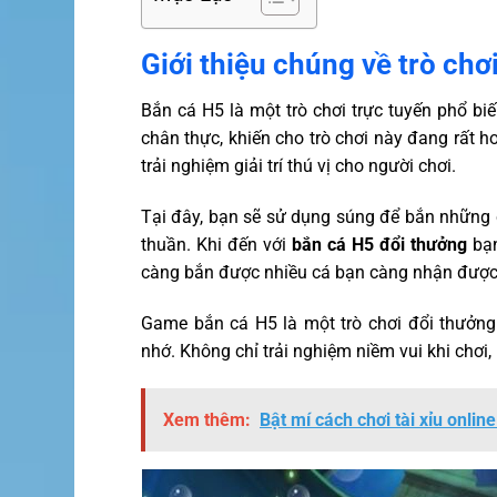
Giới thiệu chúng về trò chơ
Bắn cá H5 là một trò chơi trực tuyến phổ bi
chân thực, khiến cho trò chơi này đang rất h
trải nghiệm giải trí thú vị cho người chơi.
Tại đây, bạn sẽ sử dụng súng để bắn những 
thuần. Khi đến với
bắn cá H5 đổi thưởng
bạn
càng bắn được nhiều cá bạn càng nhận được 
Game bắn cá H5 là một trò chơi đổi thưởng 
nhớ. Không chỉ trải nghiệm niềm vui khi chơi
Xem thêm:
Bật mí cách chơi tài xỉu onlin