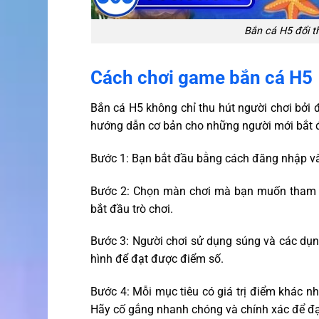
Bắn cá H5 đổi t
Cách chơi game bắn cá H5
Bắn cá H5 không chỉ thu hút người chơi bởi 
hướng dẫn cơ bản cho những người mới bắt 
Bước 1: Bạn bắt đầu bằng cách đăng nhập và
Bước 2: Chọn màn chơi mà bạn muốn tham gi
bắt đầu trò chơi.
Bước 3: Người chơi sử dụng súng và các dụn
hình để đạt được điểm số.
Bước 4: Mỗi mục tiêu có giá trị điểm khác 
Hãy cố gắng nhanh chóng và chính xác để đạ