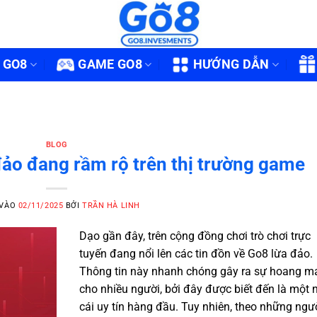
U GO8
GAME GO8
HƯỚNG DẪN
BLOG
 đảo đang rầm rộ trên thị trường game
 VÀO
02/11/2025
BỞI
TRẦN HÀ LINH
Dạo gần đây, trên cộng đồng chơi trò chơi trực
tuyến đang nổi lên các tin đồn về Go8 lừa đảo.
Thông tin này nhanh chóng gây ra sự hoang m
cho nhiều người, bởi đây được biết đến là một 
cái uy tín hàng đầu. Tuy nhiên, theo những ngư