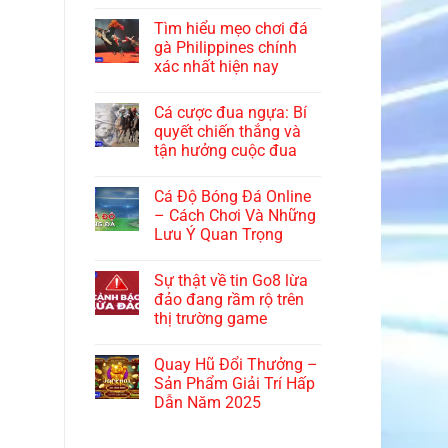
Tìm hiểu mẹo chơi đá
gà Philippines chính
xác nhất hiện nay
Cá cược đua ngựa: Bí
quyết chiến thắng và
tận hưởng cuộc đua
Cá Độ Bóng Đá Online
– Cách Chơi Và Những
Lưu Ý Quan Trọng
Sự thật về tin Go8 lừa
đảo đang rầm rộ trên
thị trường game
Quay Hũ Đổi Thưởng –
Sản Phẩm Giải Trí Hấp
Dẫn Năm 2025