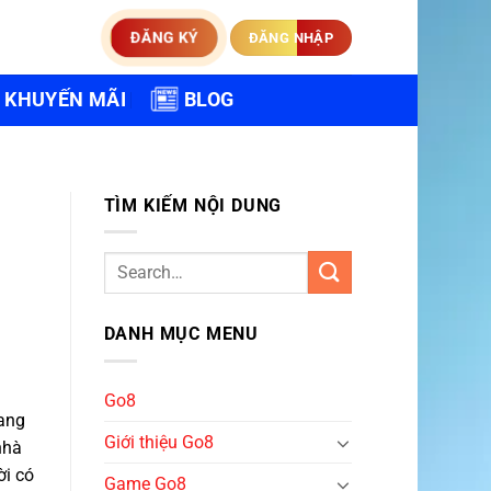
ĐĂNG KÝ
ĐĂNG NHẬP
KHUYẾN MÃI
BLOG
TÌM KIẾM NỘI DUNG
DANH MỤC MENU
Go8
ang
Giới thiệu Go8
nhà
ời có
Game Go8