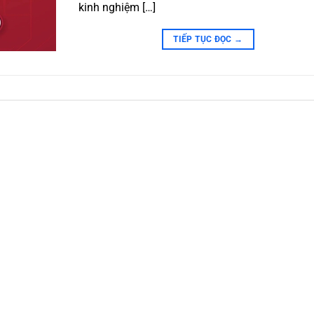
kinh nghiệm […]
TIẾP TỤC ĐỌC
→